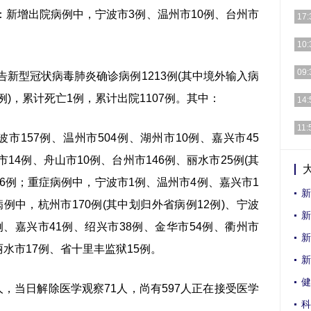
：新增出院病例中，宁波市3例、温州市10例、台州市
[详细
17:
为了
10:
推进
5月
09:
新型冠状病毒肺炎确诊病例1213例(其中境外输入病
活动
例)，累计死亡1例，累计出院1107例。其中：
[详细
14:
[详细
11:
157例、温州市504例、湖州市10例、嘉兴市45
5月
14例、舟山市10例、台州市146例、丽水市25例(其
彩的
36例；重症病例中，宁波市1例、温州市4例、嘉兴市1
新
例中，杭州市170例(其中划归外省病例12例)、宁波
新
0例、嘉兴市41例、绍兴市38例、金华市54例、衢州市
新
丽水市17例、省十里丰监狱15例。
新
健
，当日解除医学观察71人，尚有597人正在接受医学
科