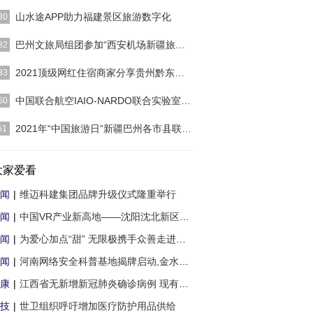
]
山水途APP助力福建景区旅游数字化
30
积极响应党关于数字产业化,产业数字化的号召,加速
巴州文旅局组团参加“西安机场新疆旅游主题周
32
福州旅游产业数字
[详细]
20号上午十点半，西安咸阳国际机场新疆旅游主题周
2021顶级网红住宿商家分享贵州黔东南（抖音人
33
隆重开幕。陕西省
[详细]
]
中国联合航空IAIO-NARDO联合实验室正式启动运
50
]
2021年“中国旅游日”新疆巴州各市县联动开展
51
19日是中国旅游日，巴州各县市开展了20多项丰富多
主题活动庆祝中国
大家爱看
[详细]
闻
|
维迈科建集团品牌升级仪式隆重举行
闻
|
中国VR产业新高地——沈阳沈北新区VR科技城
闻
|
为爱心加点“甜” 无限极携手众善走进长沙
闻
|
河南网络安全科普基地揭牌启动,金水区网络
康
|
江西省无新增新冠肺炎确诊病例 现有住院确
技
|
世卫组织呼吁增加医疗防护用品供给