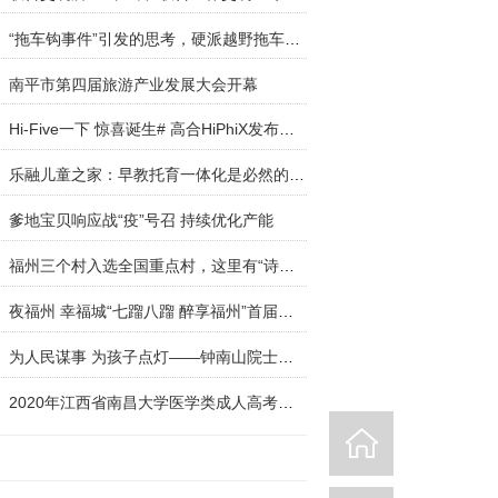
“拖车钩事件”引发的思考，硬派越野拖车钩哪家强
南平市第四届旅游产业发展大会开幕
Hi-Five一下 惊喜诞生# 高合HiPhiX发布圣诞“HiPh
乐融儿童之家：早教托育一体化是必然的趋势
爹地宝贝响应战“疫”号召 持续优化产能
福州三个村入选全国重点村，这里有“诗和远方”！
夜福州 幸福城“七蹓八蹓 醉享福州”首届福州文旅
为人民谋事 为孩子点灯——钟南山院士创新公益纪
2020年江西省南昌大学医学类成人高考，考生报考须