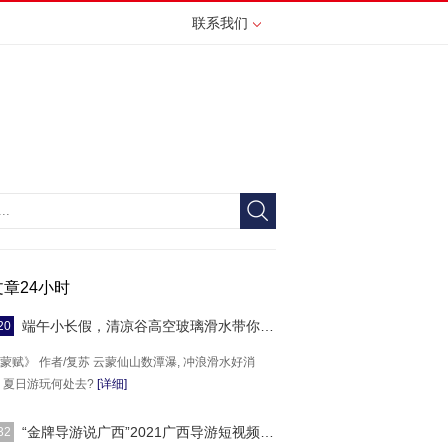
联系我们
文章24小时
端午小长假，清凉谷高空玻璃滑水带你High!
20
蒙赋》 作者/复苏 云蒙仙山数潭瀑, 冲浪滑水好消
 夏日游玩何处去?
[详细]
“金牌导游说广西”2021广西导游短视频大赛圆
32