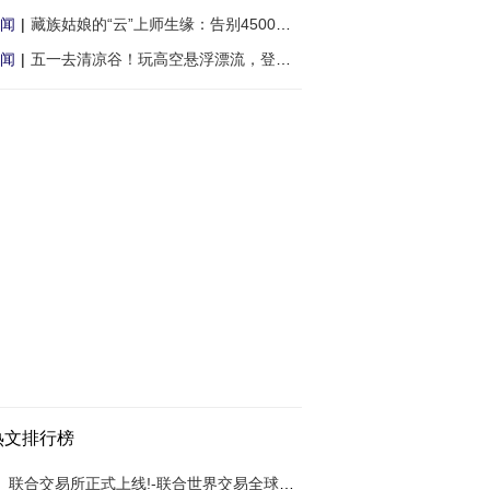
闻
|
藏族姑娘的“云”上师生缘：告别4500米雪山
闻
|
五一去清凉谷！玩高空悬浮漂流，登玻璃天桥
热文排行榜
联合交易所正式上线!-联合世界交易全球铸造数字交