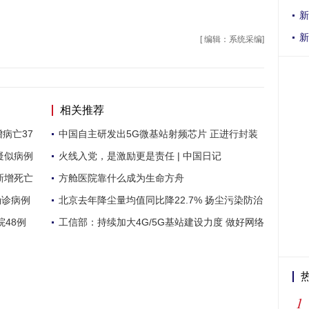
新
新
[ 编辑：系统采编]
相关推荐
病亡37
中国自主研发出5G微基站射频芯片 正进行封装
疑似病例
火线入党，是激励更是责任 | 中国日记
新增死亡
方舱医院靠什么成为生命方舟
确诊病例
北京去年降尘量均值同比降22.7% 扬尘污染防治
48例
工信部：持续加大4G/5G基站建设力度 做好网络
1