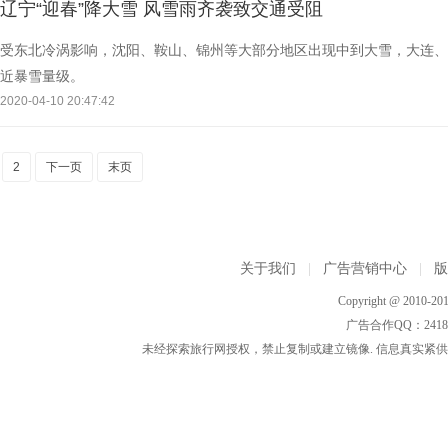
辽宁“迎春”降大雪 风雪雨齐袭致交通受阻
受东北冷涡影响，沈阳、鞍山、锦州等大部分地区出现中到大雪，大连、
近暴雪量级。
2020-04-10 20:47:42
2
下一页
末页
关于我们
|
广告营销中心
|
Copyright @ 2010-201
广告合作QQ：2418533
未经探索旅行网授权，禁止复制或建立镜像. 信息真实紧供参