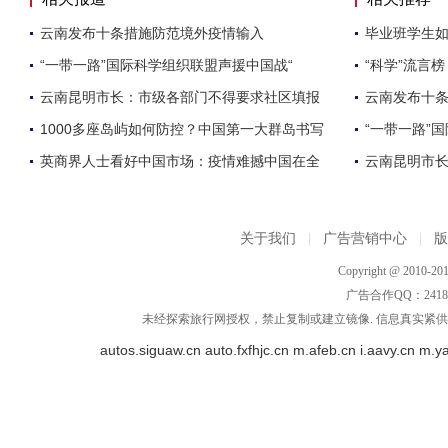
云南发布十条措施防范境外疫情输入
毕业班学生
“一带一路”国际科学组织联盟声援中国战“
“科学”流言
云南昆明市长：市级各部门不得要求社区填报
云南发布十
1000多座岛屿如何防控？中国第一大群岛书写
“一带一路”
英商界人士看好中国市场：疫情难撼中国在全
云南昆明市
关于我们
|
广告营销中心
|
Copyright @ 2010-201
广告合作QQ：2418533
未经探索旅行网授权，禁止复制或建立镜像. 信息真实紧供参
autos.siguaw.cn
auto.fxfhjc.cn
m.afeb.cn
i.aavy.cn
m.y