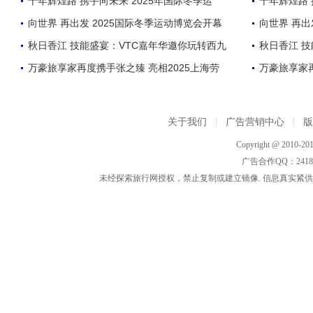
十年辉煌路 携手向未来 2025年国际冬季运
十年辉煌路 
向世界 再出发 2025国际冬季运动博览会开幕
向世界 再出
秋日香江 技能盛宴：VTC嘉年华邀你玩转西九
秋日香江 
万豪旅享家再度携手张之臻 亮相2025上海劳
万豪旅享家再
关于我们
|
广告营销中心
|
Copyright @ 2010-201
广告合作QQ：2418533
未经探索旅行网授权，禁止复制或建立镜像. 信息真实紧供参